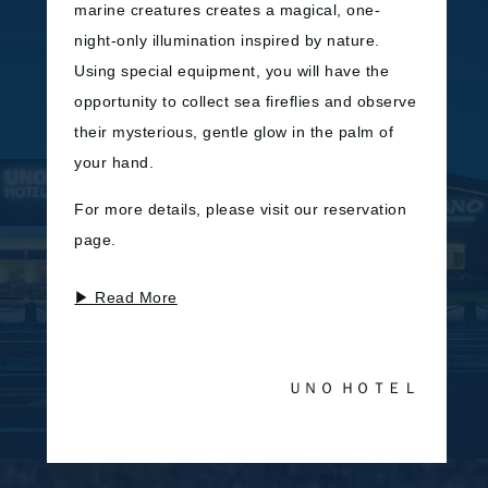
marine creatures creates a magical, one-
TOP
客室TOP
night-only illumination inspired by nature.
コンセプト
ダブル
Using special equipment, you will have the
館内案内
ツイン
opportunity to collect sea fireflies and observe
交通アクセス
プレミアムデラックス
their mysterious, gentle glow in the palm of
SDGs
コーナースイート
your hand.
オリジナル商品
セパレートルーム
For more details, please visit our reservation
レストラン&温泉
その他
page.
レストランTOP
観光案内
BLUNO
体験・アクティビティ
▶ Read More
海廊
新着情報
温泉
よくある質問
お問い合わせ
ＵＮＯ ＨＯＴＥＬ
アート