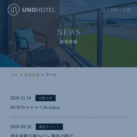
JP
EN
CN
NEWS
新着情報
TOP
新着情報
アート
お知らせ
2024.11.14
BOWのホホホイHolidays
周辺イベント
2024.09.18
南北楽観主義Vol.3～騒音の時代