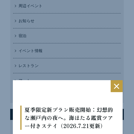
周辺イベント
お知らせ
宿泊
イベント情報
レストラン
アート
×
TOPICS
夏季限定新プラン販売開始：幻想的
最近の投稿
な瀬戸内の夜へ。海ほたる鑑賞ツア
ー付きステイ（2026.7.21更新）
インスタフォローキャンペーン実施中