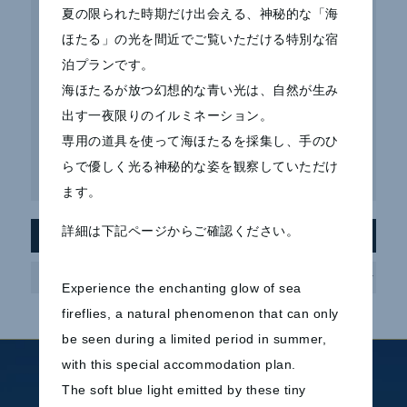
夏の限られた時期だけ出会える、神秘的な「海
【7～10月限定】幻想的な海ほたると温泉を楽しむホテ
ほたる」の光を間近でご覧いただける特別な宿
ル宿泊プラン 販売開始
泊プランです。
サマーモヒートシェイク販売開始のお知らせ
海ほたるが放つ幻想的な青い光は、自然が生み
出す一夜限りのイルミネーション。
Macaron 5 販売開始のお知らせ
専用の道具を使って海ほたるを採集し、手のひ
らで優しく光る神秘的な姿を観察していただけ
「曖昧な境界線」加藤直樹 ～ 開催のお知らせ
ます。
詳細は下記ページからご確認ください。
アーカイブ
ア
ー
カ
Experience the enchanting glow of sea
イ
ブ
fireflies, a natural phenomenon that can only
be seen during a limited period in summer,
with this special accommodation plan.
ホテルのご案内
ご宿泊
The soft blue light emitted by these tiny