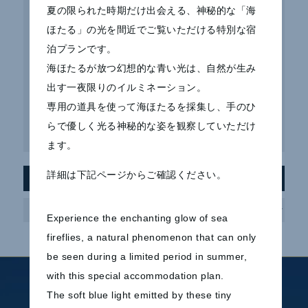
夏の限られた時期だけ出会える、神秘的な「海
【7～10月限定】幻想的な海ほたると温泉を楽しむホテ
ほたる」の光を間近でご覧いただける特別な宿
ル宿泊プラン 販売開始
泊プランです。
サマーモヒートシェイク販売開始のお知らせ
海ほたるが放つ幻想的な青い光は、自然が生み
出す一夜限りのイルミネーション。
Macaron 5 販売開始のお知らせ
専用の道具を使って海ほたるを採集し、手のひ
らで優しく光る神秘的な姿を観察していただけ
「曖昧な境界線」加藤直樹 ～ 開催のお知らせ
ます。
詳細は下記ページからご確認ください。
アーカイブ
ア
ー
カ
Experience the enchanting glow of sea
イ
ブ
fireflies, a natural phenomenon that can only
be seen during a limited period in summer,
with this special accommodation plan.
ホテルのご案内
ご宿泊
The soft blue light emitted by these tiny