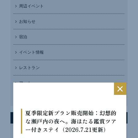
周辺イベント
お知らせ
宿泊
イベント情報
レストラン
アート
×
TOPICS
夏季限定新プラン販売開始：幻想的
最近の投稿
な瀬戸内の夜へ。海ほたる鑑賞ツア
ー付きステイ（2026.7.21更新）
インスタフォローキャンペーン実施中