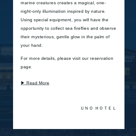
marine creatures creates a magical, one-
TOP
客室TOP
night-only illumination inspired by nature.
コンセプト
ダブル
Using special equipment, you will have the
館内案内
ツイン
opportunity to collect sea fireflies and observe
交通アクセス
プレミアムデラックス
their mysterious, gentle glow in the palm of
SDGs
コーナースイート
your hand.
オリジナル商品
セパレートルーム
For more details, please visit our reservation
レストラン&温泉
その他
page.
レストランTOP
観光案内
BLUNO
体験・アクティビティ
▶ Read More
海廊
新着情報
温泉
よくある質問
お問い合わせ
ＵＮＯ ＨＯＴＥＬ
アート