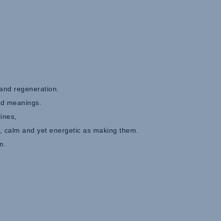
 and regeneration.
nd meanings.
lines,
 calm and yet energetic as making them.
n.