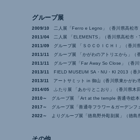
グループ展
2009/10
二人展「Ferro e Legno」（香川県高
2011/04
二人展 「ELEMENTS」（香川県高松市・
2011/09
グループ展 「ＳＯＣＯＩＣＨＩ」（香川県
2011/11
グループ展 「かがわのアトリエから」（香
2011/11
グループ展「Far Away So Close」
2013/11
FIELD MUSEUM SA・NU・KI 20
2013/11
アートサミット in 御山（香川県東かがわ
2014/05
ふたり展 「あかりとこおり」（香川県木
2010～
グループ展 「Art at the temple 善
2017～
グループ展「善通寺フラワー＆ガーデンフ
2022～
よりグループ展「徳島野外彫刻展」（徳島
その他