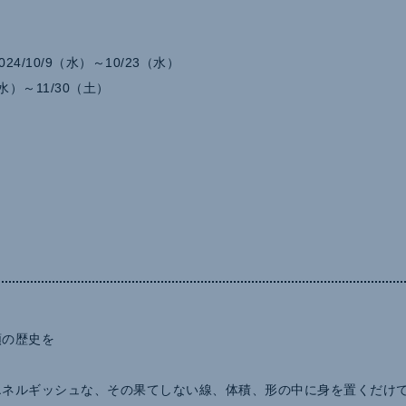
024/10/9（水）～10/23（水）
（水）～11/30（土）
類の歴史を
エネルギッシュな、その果てしない線、体積、形の中に身を置くだけ