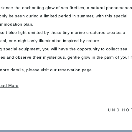
アトリエリブアート）
rience the enchanting glow of sea fireflies, a natural phenomenon
ストロマリアージュ）
only be seen during a limited period in summer, with this special
高松市 朝日新聞サニーホール）
mmodation plan.
古屋市・ギャラリー雅美）
soft blue light emitted by these tiny marine creatures creates a
松市・ギャラリーゼファー）
cal, one-night-only illumination inspired by nature.
県神戸市・ギャラリー葉月）
g special equipment, you will have the opportunity to collect sea
ーリブアート）
flies and observe their mysterious, gentle glow in the palm of your
ｉｋｕｅｉ）
more details, please visit our reservation page.
de 手仕事 ギャラリーやまもと）
ead More
eiPam）
ーMeiPam）
ＵＮＯ ＨＯ
ギャラリーほのほ）
（香川県高松市・塩江美術館）
アートスタジオ）