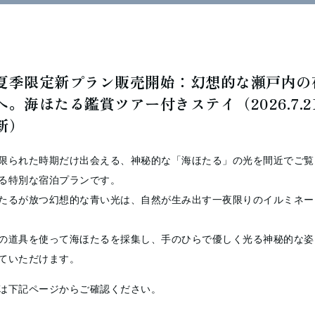
夏季限定新プラン販売開始：幻想的な瀬戸内の
イタリア・ミラノ生まれ
へ。海ほたる鑑賞ツアー付きステイ（2026.7.2
ラノ・ブレラ美術学院 Accademia delle Belle Arti di Brera 彫刻
新）
～99
デンマーク自然文化センターで文化指導員
～00
ミラノ市内の劇場・映画セット会社にてデザイナー活動
限られた時期だけ出会える、神秘的な「海ほたる」の光を間近でご覧
11
来日 彫刻家 藤部吉人氏の元で活動開始（愛媛県四国カルスト）
る特別な宿泊プランです。
04～
高松市の NPO 法人アーキペラゴで幼稚園・保育所への派遣芸術
たるが放つ幻想的な青い光は、自然が生み出す一夜限りのイルミネー
の活動高松市内の専門学校での非常勤講師
～
札幌市の私立小学校で短期講師
の道具を使って海ほたるを採集し、手のひらで優しく光る神秘的な姿
ていただけます。
は下記ページからご確認ください。