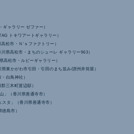
松市・ギャラリー ゼファー）
TAG トキワアートギャラリー）
高松市・Ｎ‘ｓファクトリー）
川県高松市・まちのシューレ ギャラリー963）
（香川県高松市・ルビーギャラリー）
13（香川県東かがわ市引田・引田のまち並み/讃州井筒屋）
市・白鳥神社）
田郡三木町渡辺邸）
通寺総本山」（香川県善通寺市）
ェスタ」（香川県善通寺市）
県徳島市）