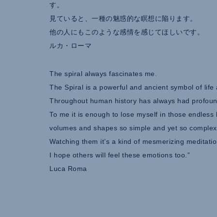
す。
見ていると、一種の魅惑的な瞑想に陥ります。
他の人にもこのような感情を感じてほしいです。
ルカ・ローマ
The spiral always fascinates me.
The Spiral is a powerful and ancient symbol of life
Throughout human history has always had profou
To me it is enough to lose myself in those endless 
volumes and shapes so simple and yet so complex,
Watching them it’s a kind of mesmerizing meditatio
I hope others will feel these emotions too.”
Luca Roma