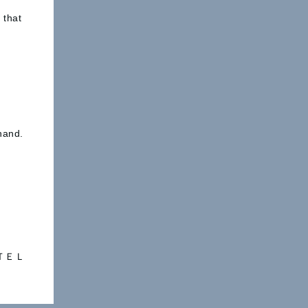
 that
 hand.
ＴＥＬ