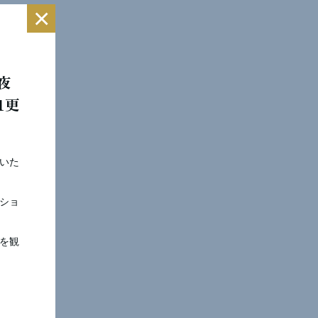
×
夜
1更
科卒業
いた
士
ショ
を観