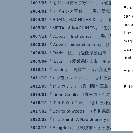
2002/05
「モダン甲冑とデザイン」（愛媛県松山市
Expe
2004/01
「デザインと写真」 （香川県観音寺市 ビ
can 
2004/04
「BRAIN, MACHINES &…」（香川県
acco
2005/06
「METAL & MACHINES」（愛知県名
The 
2007/11
「Waves – first series」（香川県高
magi
2008/03
「Waves – second series」（兵庫
Usin
2008/04
「Onde－波」（愛媛県松山市・ギャラリ
fire
2009/04
「 Luci 」（愛媛県松山市・ギャラリー Ｋ
2010/11
「Inside」（高松市・塩江美術館）
For 
2011/10
「± プラスマイナス」（香川県高松市・納屋 
▶ R
2012/09
「ヒソカミチ」（香川県小豆島・ギャラリーM
2014/01
「Linee Sottili」（高松市・石の資料館）
2015/10
「ＴＨＲＯＵＧＨ」（香川県小豆島・ギャラリ
2017/02
「Spirits of woods」（香川県高松市・
2022/02
「The Spiral- A New Journey」 
2023/12
「Amigdala」（札幌市・さっぽろ天神山