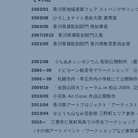
2003/01
香川県地場産業フェア ストーンデザインコ
2003/08
ひろしまナイト美術大賞 優秀賞
2004/05
香川県展彫刻部門 県知事賞
2007/2013
香川県展彫刻部門入賞
2021/05
香川県展彫刻部門 香川県教育委員会賞
2001/08
うちぬきシンポジウム 彫刻公開制作 （愛
2006～09
ドピカーン観音寺でワークショップ、公
2006～09
札幌市内・帯広市内小学校にて公開制作
2009/10
「全国山頭火フォーラム in 松山 2009
2010/03
小豆島 Art Cross 作品公開製作
2011/04
香川県アートプロジェクト「アーティスト
2013/04
せとうち山なみ芸術祭 三野町エリア参加
2010～
三豊市仁尾町蔦島で小学生ワークショップ
（その他アートイベント・ワークショップなど参加