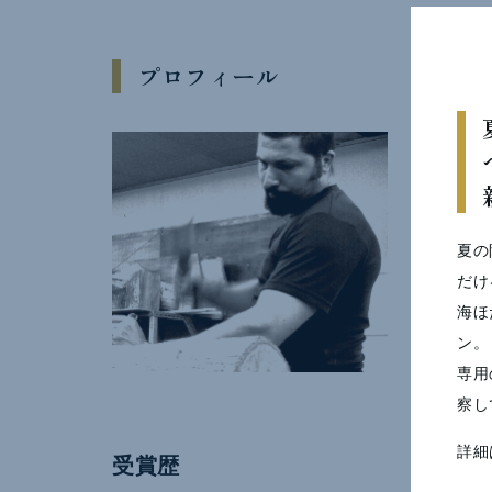
プロフィール
1972
1997
ミ
1998
1999
夏の
2000/
だけ
2014/
海ほ
として
ン。
2022
専用
察し
詳細
受賞歴