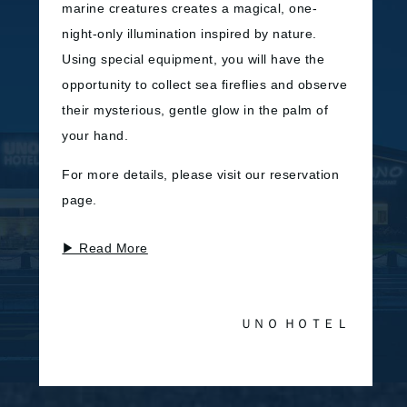
marine creatures creates a magical, one-
TOP
客室TOP
night-only illumination inspired by nature.
コンセプト
ダブル
Using special equipment, you will have the
館内案内
ツイン
opportunity to collect sea fireflies and observe
交通アクセス
プレミアムデラックス
their mysterious, gentle glow in the palm of
SDGs
コーナースイート
your hand.
オリジナル商品
セパレートルーム
For more details, please visit our reservation
レストラン&温泉
その他
page.
レストランTOP
観光案内
BLUNO
体験・アクティビティ
▶ Read More
海廊
新着情報
温泉
よくある質問
お問い合わせ
ＵＮＯ ＨＯＴＥＬ
アート