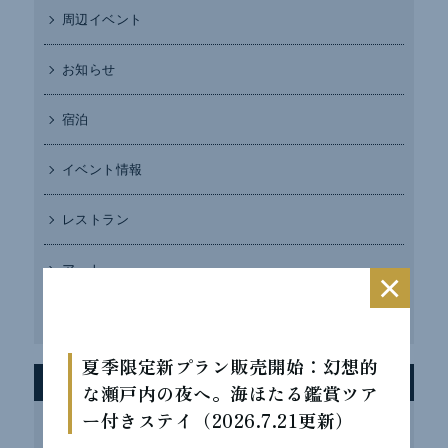
周辺イベント
お知らせ
宿泊
イベント情報
レストラン
アート
×
TOPICS
夏季限定新プラン販売開始：幻想的
最近の投稿
な瀬戸内の夜へ。海ほたる鑑賞ツア
ー付きステイ（2026.7.21更新）
インスタフォローキャンペーン実施中