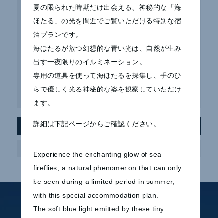
夏の限られた時期だけ出会える、神秘的な「海
【7～10月限定】幻想的な海ほたると温泉を楽しむホテ
ほたる」の光を間近でご覧いただける特別な宿
ル宿泊プラン 販売開始
泊プランです。
サマーモヒートシェイク販売開始のお知らせ
海ほたるが放つ幻想的な青い光は、自然が生み
出す一夜限りのイルミネーション。
Macaron 5 販売開始のお知らせ
専用の道具を使って海ほたるを採集し、手のひ
らで優しく光る神秘的な姿を観察していただけ
「曖昧な境界線」加藤直樹 ～ 開催のお知らせ
ます。
詳細は下記ページからご確認ください。
アーカイブ
ア
ー
カ
Experience the enchanting glow of sea
イ
ブ
fireflies, a natural phenomenon that can only
be seen during a limited period in summer,
with this special accommodation plan.
ホテルのご案内
ご宿泊
The soft blue light emitted by these tiny