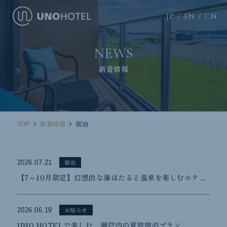
JP
EN
CN
NEWS
新着情報
TOP
新着情報
宿泊
宿泊
2026.07.21
【7～10月限定】幻想的な海ほたると温泉を楽しむホテル宿泊プラン 販売開始
お知らせ
2026.06.19
UNO HOTELで楽しむ、瀬戸内の夏旅宿泊プラン