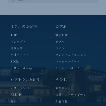
カ
イ
ブ
ホテルのご案内
ご宿泊
TOP
客室TOP
コンセプト
ダブル
館内案内
ツイン
交通アクセス
プレミアムデラックス
SDGs
コーナースイート
オリジナル商品
セパレートルーム
レストラン&温泉
その他
レストランTOP
観光案内
BLUNO
体験・アクティビティ
海廊
新着情報