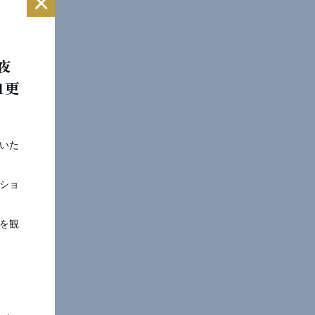
×
夜
1更
いた
ショ
を観