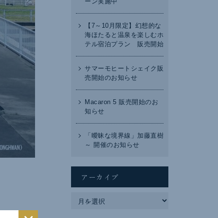
ーン実施中
【7～10月限定】幻想的な
海ほたると温泉を楽しむホ
テル宿泊プラン 販売開始
サマーモヒートシェイク販
売開始のお知らせ
Macaron 5 販売開始のお
知らせ
「曖昧な境界線」加藤直樹
～ 開催のお知らせ
アーカイブ
ア
ー
カ
イ
ブ