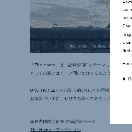
Expe
can 
acco
The 
magi
Usin
fire
For 
「The Home」は、故郷や“家”をテーマにした
とっての家とは？」と問いかけてくるような、静か
▶ R
UNO HOTELからは徒歩約3分ほどの距離。
お散歩ついでに、ぜひ立ち寄ってみてくださいね。
瀬戸内国際芸術祭 作品詳細ページ
The Home｜プ・ジヒョン