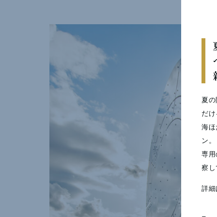
夏の
だけ
海ほ
ン。
専用
察し
詳細