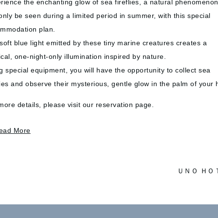
rience the enchanting glow of sea fireflies, a natural phenomenon
only be seen during a limited period in summer, with this special
mmodation plan.
soft blue light emitted by these tiny marine creatures creates a
cal, one-night-only illumination inspired by nature.
g special equipment, you will have the opportunity to collect sea
flies and observe their mysterious, gentle glow in the palm of your
more details, please visit our reservation page.
作品で、どこか懐かしさを感じさせる空間。中に入ることもでき、訪れた
な力を持った作品です。
ead More
ＵＮＯ ＨＯ