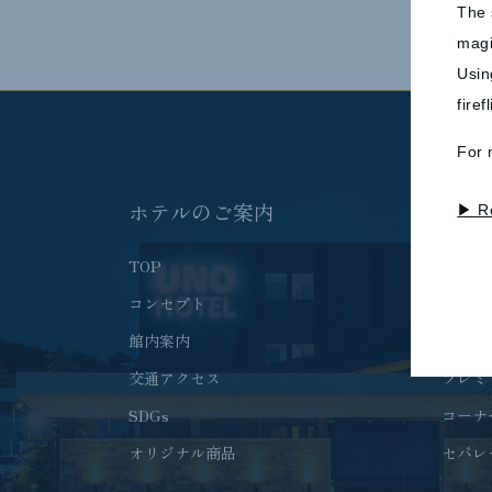
The 
magi
Usin
fire
For 
ホテルのご案内
ご宿
▶ R
TOP
客室T
コンセプト
ダブル
館内案内
ツイン
交通アクセス
プレミ
SDGs
コーナ
オリジナル商品
セパレ