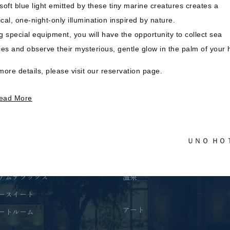
soft blue light emitted by these tiny marine creatures creates a
cal, one-night-only illumination inspired by nature.
g special equipment, you will have the opportunity to collect sea
flies and observe their mysterious, gentle glow in the palm of your
more details, please visit our reservation page.
泊
レストラン&温泉
ead More
OP
レストランTOP
BLUNO
ＵＮＯ ＨＯ
海廊
アムデラックス
温泉
ースイート
アート
ートルーム