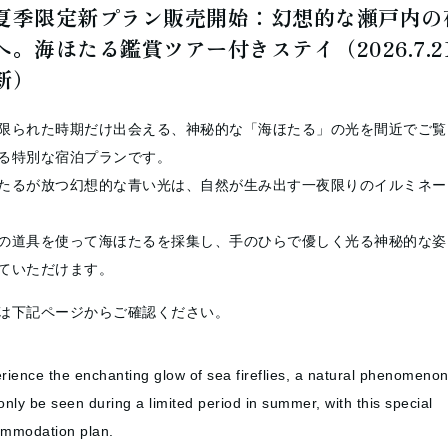
夏季限定新プラン販売開始：幻想的な瀬戸内の
2
3
4
5
6
7
へ。海ほたる鑑賞ツアー付きステイ（2026.7.2
新）
限られた時期だけ出会える、神秘的な「海ほたる」の光を間近でご覧
る特別な宿泊プランです。
たるが放つ幻想的な青い光は、自然が生み出す一夜限りのイルミネー
の道具を使って海ほたるを採集し、手のひらで優しく光る神秘的な姿
ていただけます。
は下記ページからご確認ください。
rience the enchanting glow of sea fireflies, a natural phenomenon
only be seen during a limited period in summer, with this special
mmodation plan.