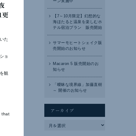
ーン実施中
夜
1更
【7～10月限定】幻想的な
海ほたると温泉を楽しむホ
テル宿泊プラン 販売開始
いた
サマーモヒートシェイク販
売開始のお知らせ
ショ
Macaron 5 販売開始のお
知らせ
を観
「曖昧な境界線」加藤直樹
～ 開催のお知らせ
アーカイブ
 that
ア
ー
カ
イ
ブ