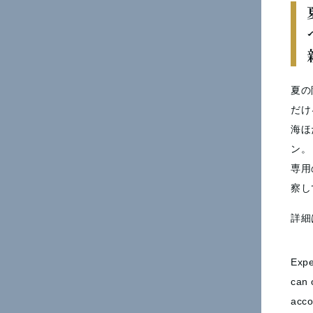
1
夏の
だけ
海ほ
ン。
専用
察し
詳細
Expe
can 
acco