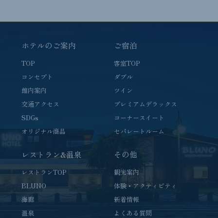
ホテルのご案内
ご宿泊
TOP
客室TOP
コンセプト
ダブル
館内案内
ツイン
交通アクセス
プレミアムデラックス
SDGs
コーナースイート
オリジナル商品
セパレートルーム
レストラン&温泉
その他
レストランTOP
観光案内
BLUNO
体験・アクティビティ
海廊
新着情報
温泉
よくある質問