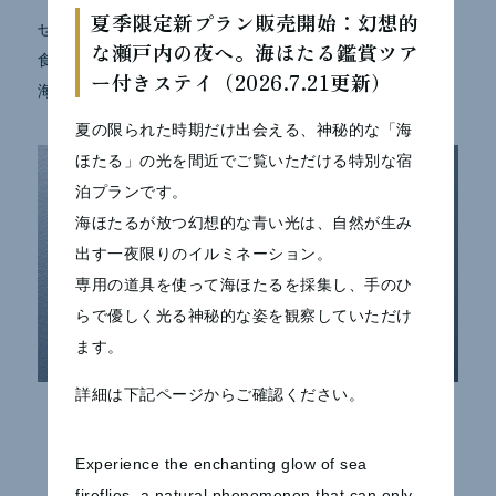
夏季限定新プラン販売開始：幻想的
せっかく海まで遊びにいくなら、食事もこだわったものを
な瀬戸内の夜へ。海ほたる鑑賞ツア
食べたくなるものです。
ー付きステイ（2026.7.21更新）
海に囲まれた空間で、お食事をお楽しみいただけます。
夏の限られた時期だけ出会える、神秘的な「海
ほたる」の光を間近でご覧いただける特別な宿
泊プランです。
海ほたるが放つ幻想的な青い光は、自然が生み
出す一夜限りのイルミネーション。
専用の道具を使って海ほたるを採集し、手のひ
らで優しく光る神秘的な姿を観察していただけ
ます。
詳細は下記ページからご確認ください。
船上特製弁当
Experience the enchanting glow of sea
fireflies, a natural phenomenon that can only