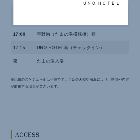
ＵＮＯ ＨＯＴＥＬ
11:00～
クルージング、海遊び（SUP・カヤック・
17:00
プール）、ランチをお楽しみください。
17:00
宇野港（たまの湯横桟橋）着
17:15
UNO HOTEL着（チェックイン）
夜
たまの湯入浴
※記載のスケジュールは一例です。当日の天候や海況により、時間や内容
が前後する場合がございます。
ACCESS