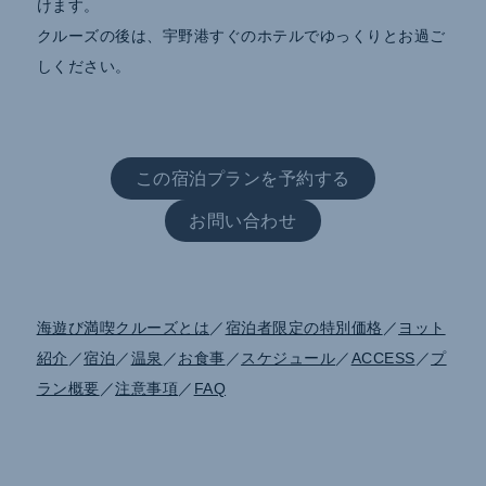
けます。
クルーズの後は、宇野港すぐのホテルでゆっくりとお過ご
しください。
この宿泊プランを予約する
お問い合わせ
海遊び満喫クルーズとは
／
宿泊者限定の特別価格
／
ヨット
紹介
／
宿泊
／
温泉
／
お食事
／
スケジュール
／
ACCESS
／
プ
ラン概要
／
注意事項
／
FAQ