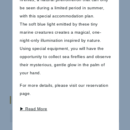
焼き魚やお造り、天ぷら、煮物などを彩りよく詰
be seen during a limited period in summer,
め合わせた特製弁当です。
with this special accommodation plan.
瀬戸内海を眺めながら、船上でのお食事をお楽し
The soft blue light emitted by these tiny
みください。
marine creatures creates a magical, one-
night-only illumination inspired by nature.
※写真はイメージです。
Using special equipment, you will have the
※内容は季節や仕入れ状況により変更となる場合がございま
す。
opportunity to collect sea fireflies and observe
their mysterious, gentle glow in the palm of
your hand.
For more details, please visit our reservation
page.
スケジュール
▶ Read More
10:45
UNO HOTELロビー集合（お荷物預かり）
11:00
宇野港（たまの湯横桟橋）発