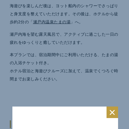
海遊びを楽しんだ後は、ヨット船内のシャワーでさっぱり
と身支度を整えていただけます。その後は、ホテルから徒
歩約2分の「
瀬戸内温泉たまの湯
」へ。
瀬戸内海を望む露天風呂で、アクティブに過ごした一日の
疲れをゆっくりと癒していただけます。
本プランでは、宿泊期間中にご利用いただける、たまの湯
の入浴チケット付き。
ホテル宿泊と海遊びクルーズに加えて、温泉でくつろぐ時
間までお楽しみください。
×
船上で楽しめるお食事